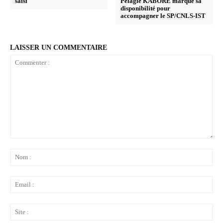
saisi
Pélagie KABORE marque sa
disponibilité pour
accompagner le SP/CNLS-IST
LAISSER UN COMMENTAIRE
Commenter
:
No
:
Ema
:
Sit
: