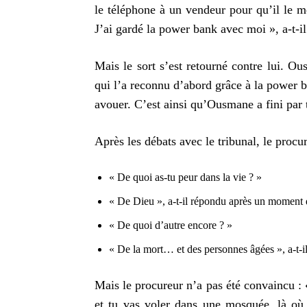
le téléphone à un vendeur pour qu’il le me
J’ai gardé la power bank avec moi », a-t-il
Mais le sort s’est retourné contre lui. Ou
qui l’a reconnu d’abord grâce à la power ba
avouer. C’est ainsi qu’Ousmane a fini par t
Après les débats avec le tribunal, le procur
« De quoi as-tu peur dans la vie ? »
« De Dieu », a-t-il répondu après un moment d
« De quoi d’autre encore ? »
« De la mort… et des personnes âgées », a-t-il
Mais le procureur n’a pas été convaincu : 
et tu vas voler dans une mosquée, là où 